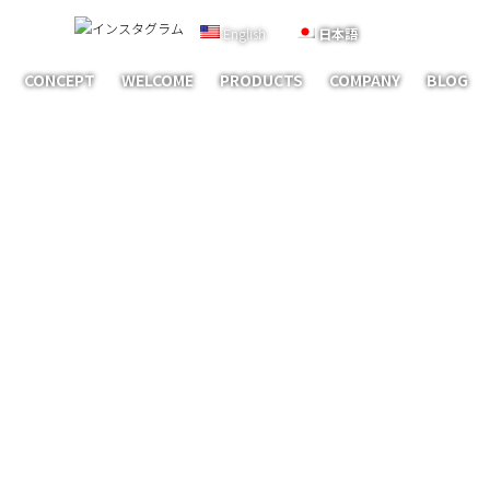
English
日本語
CONCEPT
WELCOME
PRODUCTS
COMPANY
BLOG