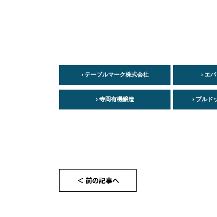
› テーブルマーク株式会社
› エ
› 寺岡有機醸造
› ブル
＜ 前の記事へ