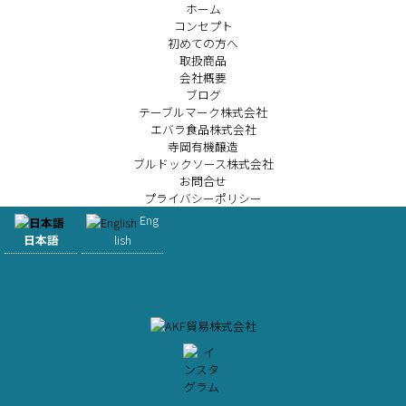
ホーム
コンセプト
初めての方へ
取扱商品
会社概要
ブログ
テーブルマーク株式会社
エバラ食品株式会社
寺岡有機醸造
ブルドックソース株式会社
お問合せ
プライバシーポリシー
Eng
日本語
lish