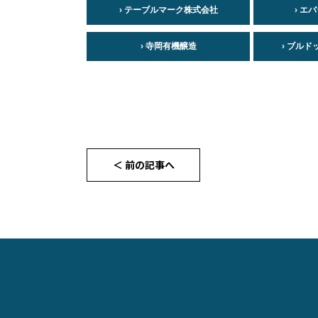
› テーブルマーク株式会社
› エ
› 寺岡有機醸造
› ブル
＜ 前の記事へ