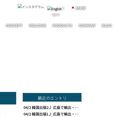
E
日本語
nglish
CONCEPT
WELCOME
PRODUCTS
COMPANY
BLOG
最近のエントリ
04/2
韓国出張2♪ 広島で輸出・食品貿易ならAKF貿易
04/2
韓国出張1♪ 広島で輸出・食品貿易ならAKF貿易