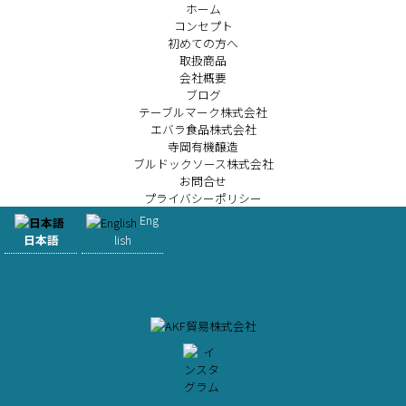
ホーム
コンセプト
初めての方へ
取扱商品
会社概要
ブログ
テーブルマーク株式会社
エバラ食品株式会社
寺岡有機醸造
ブルドックソース株式会社
お問合せ
プライバシーポリシー
Eng
日本語
lish